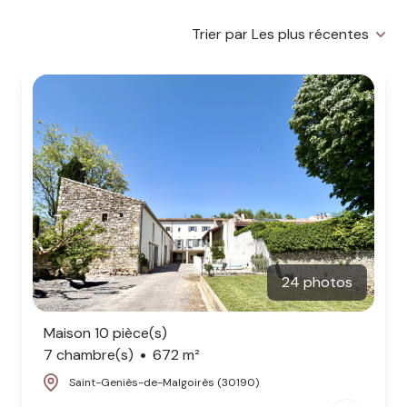
notre
Trier par Les plus récentes
agence
contact
24 photos
Maison 10 pièce(s)
7 chambre(s)
672 m²
Saint-Geniès-de-Malgoirès (30190)