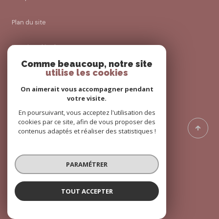
Plan du site
Mentions légales
Comme beaucoup, notre site
utilise les cookies
Admin
On aimerait vous accompagner pendant
Politique RGPD
votre visite.
En poursuivant, vous acceptez l'utilisation des
cookies par ce site, afin de vous proposer des
Cookies
contenus adaptés et réaliser des statistiques !
© 2026 | Tous droits réservés
PARAMÉTRER
Réalisé par
TOUT ACCEPTER