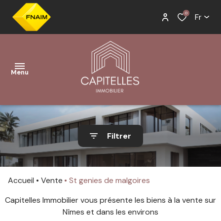
0
Fr
Menu
accueil
Filtrer
ventes
Biens
Biens à
locations
à la
la
Accueil
Vente
St genies de malgoires
vente
location
gestion
Capitelles Immobilier vous présente les biens à la vente sur
Biens
Biens
Nîmes et dans les environs
conciergerie
vendus
loués